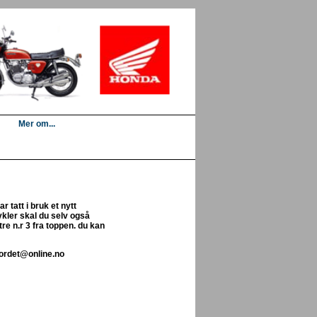
Mer om...
r tatt i bruk et nytt
kler skal du selv også
re n.r 3 fra toppen. du kan
jordet@online.no