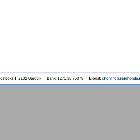
 Postboks 1 2132 Gardvik Bank: 1271.30.75378 E-post:
chcn@classichonda.