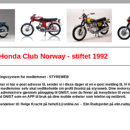
b Norway - stiftet 1992
reringssystem for medlemmer - STYREWEB
 vi har e-post adresse til, sender vi i disse dager ut en e-post melding til. Vi ha
medlemmer selv skal vedlikeholde sin profil (konto) på styreweb. Dine motorsy
administrere gjennom pålogging til GNIST, som du finner på menylisten til venst
d GNIST som en APP til bruk på dine mobile enheter som telefon og nettbrett.
endelser til: Helge Kracht på heho51@online.no - Elin Rudsjordet på elin.ruds