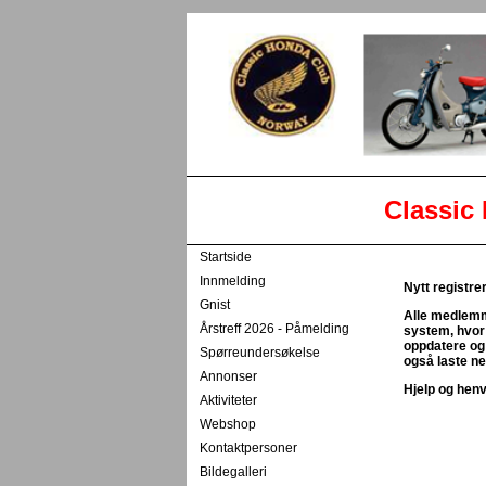
Classic Honda Clu
Startside
Innmelding
Nytt regist
Gnist
Alle medlemmer
Årstreff 2026 - Påmelding
system, hvor 
oppdatere og 
Spørreundersøkelse
også laste ne
Annonser
Hjelp og henv
Aktiviteter
Webshop
Kontaktpersoner
Bildegalleri