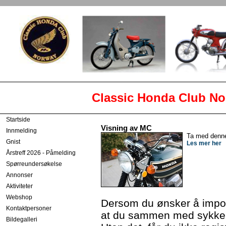
Classic Honda Club Norway -
Startside
Visning av MC
Innmelding
Ta med denn
Gnist
Les mer her
Årstreff 2026 - Påmelding
Spørreundersøkelse
Annonser
Aktiviteter
Webshop
Dersom du ønsker å import
Kontaktpersoner
at du sammen med sykkel 
Bildegalleri