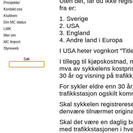
Uten det, får du ikke regi
Prosjekter
fra er:
Kontakt oss
Klubben
1. Sverige
Din MC status
2. USA
LMK
3. England
Mer om
4. Andre land i Europa
MC Import
Styreweb
I USA heter vognkort "Tit
Søk
I tillegg til kjøpskostnad,
mva av sykkelens kostpri
30 år og visning på trafikk
For sykler eldre enn 30 år
trafikkstasjon ogskilt kom
Skal sykkelen registrere
denvære tilnærmet origina
Skal det være en daglig br
med trafikkstasjonen i hve